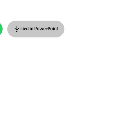
Lied in PowerPoint
als
hoogte 364, Opwekking 737
ans Maat, muziek: Peter Dijkstra. ©