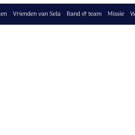
ten
Vrienden van Sela
Band & team
Missie
W
el
;
brood en wijn.
ag.
wart;