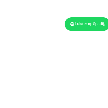
jn hart.
et meer:
Luister op Spotify
aan,
ens staan.
Ook te vinden 
nverdiend,
en.
Hemelhoog 517, Op Toon
ening aan.
Tekst: Peter Dijkstra & H
 voldaan.
Stichting Sela Music
mij: