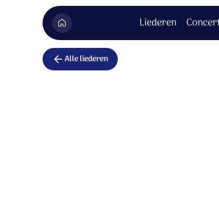
Liederen
Concer
Alle liederen
Aan uw taf
U nodigt mij aan tafel, om dicht bij U te zijn
te proeven van het leven, dat U deelt door 
U leidt mij in de stilte, ik volg U met ontzag:
een plaats van rust waar ik U ontmoeten m
U ziet mijn hart en leven, de onrust die ver