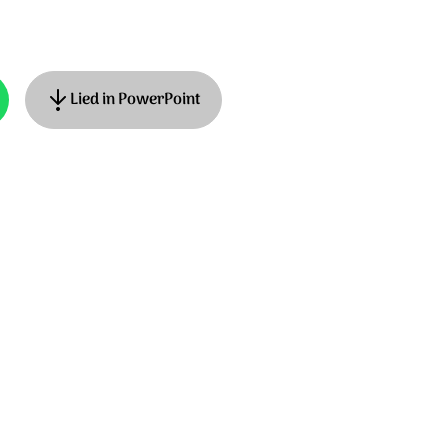
Lied in PowerPoint
als
lt. © Unisong Music Publishers t/a HGJB