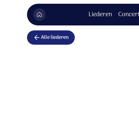
Liederen
Concer
Alle liederen
Alleen met
Laat mij alleen met God,
op een eiland van eenzame rust.
Zoals het getij de zee stuwt,
steeds dichter naar de kust;
zo brengt de Geest mij bij U