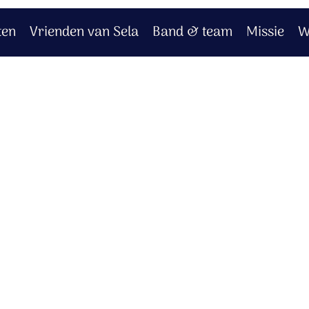
ten
Vrienden van Sela
Band & team
Missie
W
 God