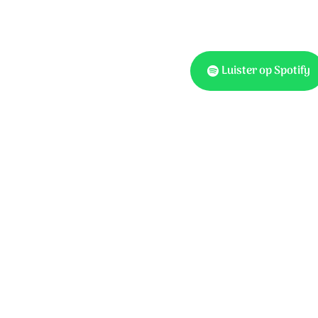
Luister op Spotify
Ook te vinden 
Op Toonhoogte 175
Tekst & muziek: Niek Sme