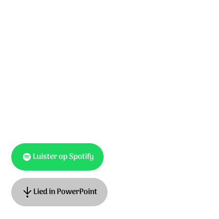
Zo komt het uur van de redding.
De profeten worden vervuld.
Dit is het uur van de waarheid:
de lijdende Messias, in stilte gehuld.
Luister op Spotify
Lied in PowerPoint