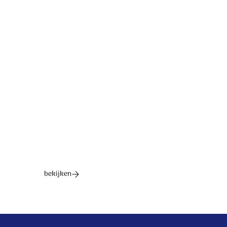
Tekst: Roeland Smith Muziek: Arnold Dekker, Peter
Dijkstra
© 2026 Stichting Sela Music
Ontdek het hele album
bekijken