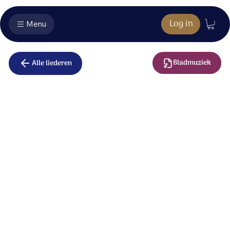
Log in
Menu
Bladmuziek
Alle liederen
Als het stil
blijft
Als het stil blijft komt er ruimte
voor de waarheid van God.
Als het stil blijft komt er ruimte
voor zijn eeuwige woord.