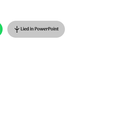
Lied in PowerPoint
ist. <uziek: Mirjam Kerkhof, Frans
illan, Adrian Roest.
sic