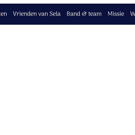
ten
Vrienden van Sela
Band & team
Missie
W
tmoet