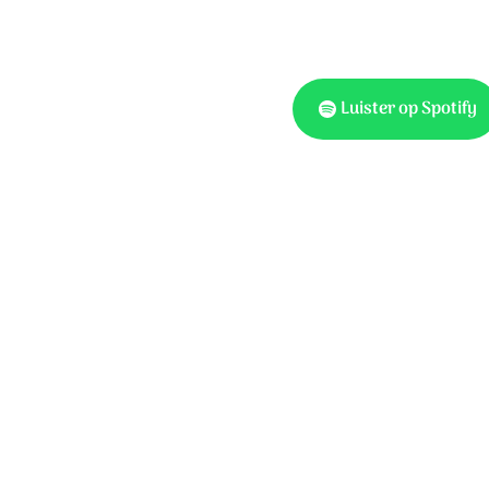
Luister op Spotify
Tekst: Anneke van Dijk-Qu
Korpershoek, James MacM
© 2019 Stichting Sela Mu