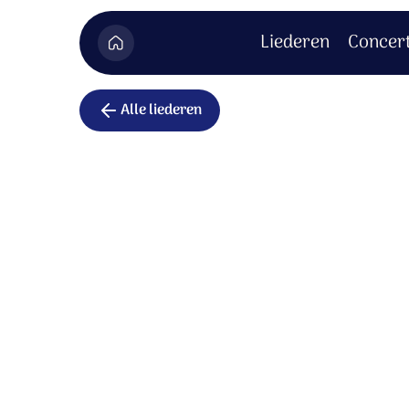
Liederen
Concer
Alle liederen
Als ik U on
Als ik U ontmoet, mijn God,
in de zachte stilte,
laat ik uw gedachten toe.
U bent hier.
Dat is genoeg.