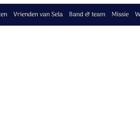
ten
Vrienden van Sela
Band & team
Missie
W