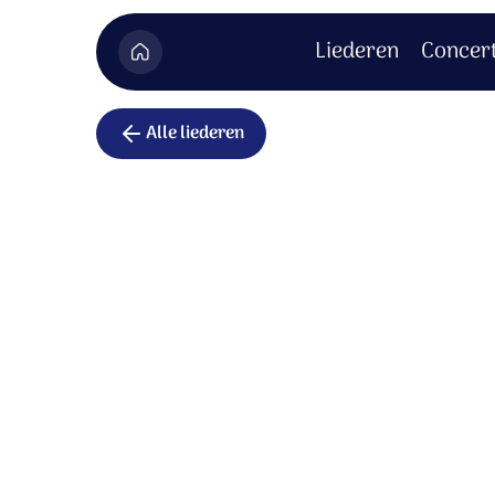
Liederen
Concer
Alle liederen
Avondlied
Aan het einde van de dag
kniel ik aan Uw voeten neer.
Alles wat ik deed en dacht
is bij U bekend, mijn Heer.
Ik mag wonen in Uw huis.