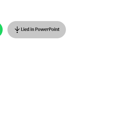
Lied in PowerPoint
van Dijk-Quist © 2018 Stichting Sela Music