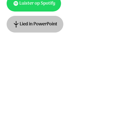
Luister op Spotify
Lied in PowerPoint
Tekst: Arjan Blankenspoor, muziek: Frank van Essen. ©
Unisong Music Publishers t/a Essence Publishing
Ontdek het hele album