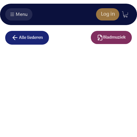
Log in
Menu
Bladmuziek
Alle liederen
Avondmaal
Dit breekbaar brood legt mij de woorden in de mond:
Dit is mijn lichaam dat voor jou gebroken wordt;
dit is mijn bloed dat vergeving en genade schonk
en ik proef de wijn; zo wordt uw liefde uitgestort.
Wie meer dan U deelt ons bestaan;
hoe diep ons leven ook zal gaan.