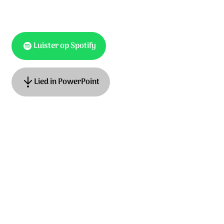
Luister op Spotify
Lied in PowerPoint
Tekst: Hans Maat, muziek: trad. uit Peru. © Unisong
Music Publishers t/a HGJB Music
Ontdek het hele album