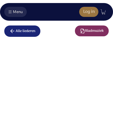
Log in
Menu
Bladmuziek
Alle liederen
Belijdenis
U bent de God die roept,
mijn hart en leven zoekt,
die mij gevonden heeft;
het eeuwig leven geeft.
Als aan U toegewijd,
mijn hart en mond belijdt: