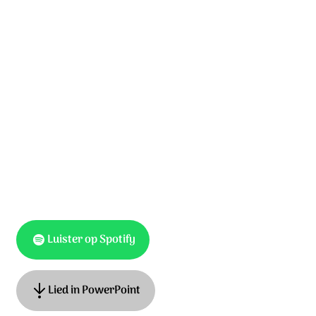
Wees dan stil als je geen toekomst ziet
en vertrouw op God want hij vergeet ons niet.
Zoon van God, wij bidden U,
U die zelf onze weg volbracht:
houd ons vast en leid ons nu
op de weg, die wij gaan door de lange nacht.
Luister op Spotify
Lied in PowerPoint