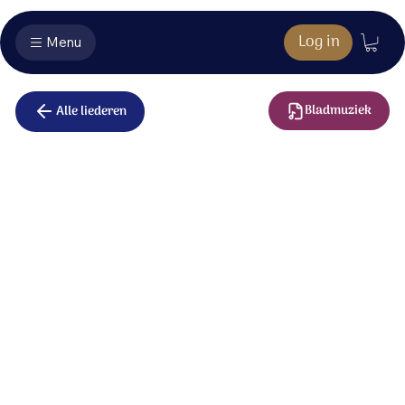
Log in
Menu
Bladmuziek
Alle liederen
Bid met mij
Bid met mij in deze lange nacht.
Richt je hart op God, wees waakzaam, bid en wacht.
Wees dan stil als je geen toekomst ziet
en vertrouw op God, want Hij vergeet ons niet.
Bid met mij, nu heel de wereld lijdt.
Zoek de wil van God, bid om een nieuwe tijd.