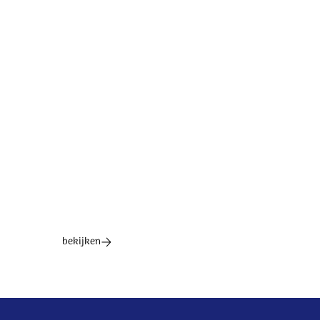
tekst: Peter Dijkstra muziek: Kinga Bán, Peter Dijkstra ©
2016 Stichting Sela Music
Ontdek het hele album
bekijken