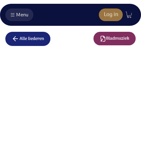
Log in
Menu
Bladmuziek
Alle liederen
Bij U is de bron
(Psalm 36)
Bij U is de bron van het leven, van het leven.
Van U komt het licht.
Door uw licht, zien wij licht.