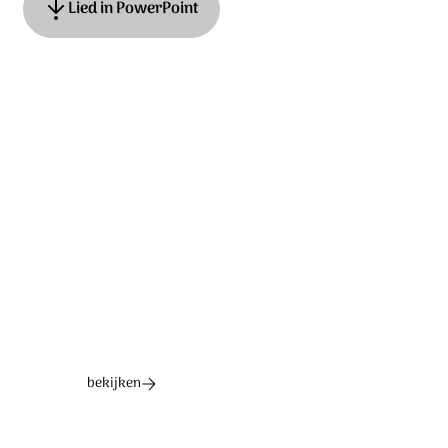
Lied in PowerPoint
Tekstbewerking en muziek: Anneke van Dijk-Quist. ©
2019 Stichting Sela Music
Ontdek het hele album
bekijken