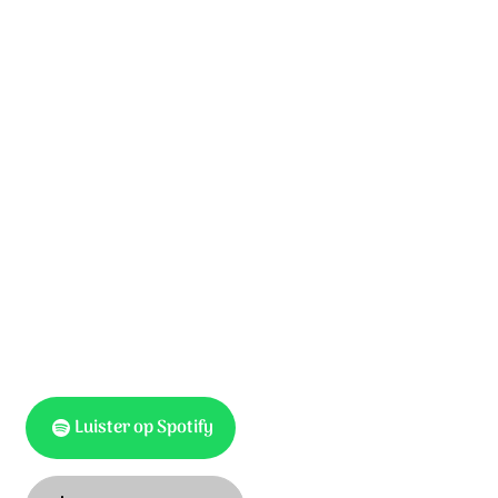
Hoog als de hemel is uw liefde.
Tot aan de wolken reikt uw trouw.
Uw goedheid is als hoge bergen,
dieper dan de oceaan.
Zo kostbaar is uw grote liefde.
Wij mogen schuilen dicht bij U.
U lest de dorst met vreugdestromen,
meer dan genoeg, in overvloed.
Luister op Spotify