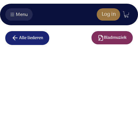
Log in
Menu
Bladmuziek
Alle liederen
Blijf in mij
Kom je mee en volg je mij?
Ik roep je bij je naam.
Zul je gaan waar ik je leid?
Ik maak je nieuw voortaan.
Laat mijn diepe liefde zien;
laat zo zien dat jij mij dient.
Laat mijn leven groeien