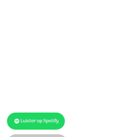
Heer, uw roepstem echoot door;
U roept mij bij mijn naam.
Leer mij volgen in uw spoor
en maak mij nieuw voortaan.
Geef mij steeds opnieuw de moed,
want mijn hart weet: U bent goed.
Ik heb lief en leef en groei
in U en U in mij.
Luister op Spotify