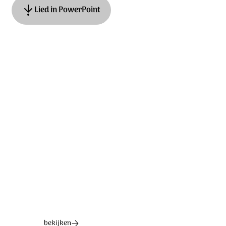
Lied in PowerPoint
tekst: John L. Bell, Graham Maule muziek: Kelvingrove
(traditional) oorspronkelijke. titel: The Summons (Will
you come and follow Me) Nederlandse tekst: Harold ten
Cate © Iona Community
Ontdek het hele album
bekijken