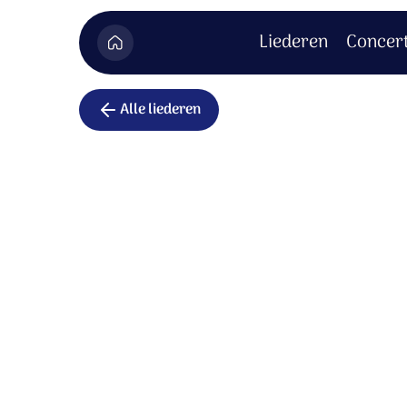
Liederen
Concer
Alle liederen
Crucifixus
Christus de Heer, gekruisigd en begraven;
Christus de Heer, gekruisigd en begraven;
Hij heeft geleden.
Hij heeft geleden, is gekruisigd en begraven
God uit God, Licht uit Licht;
God uit God, Licht uit Licht;