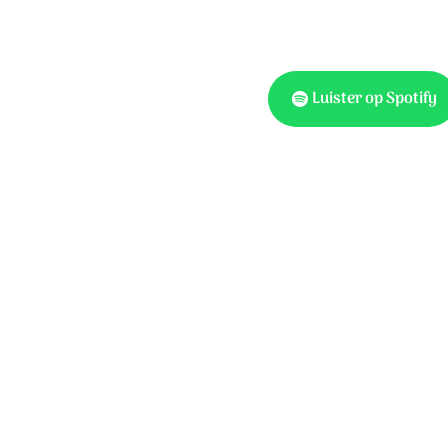
Luister op Spotify
Tekst: Hans Maat Muziek
Koor: Ars Musica Kamer
© 2026 Stichting Sela Mu