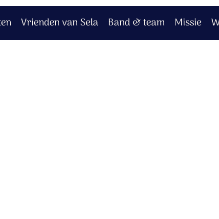
ten
Vrienden van Sela
Band & team
Missie
W
.