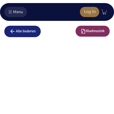
Log in
Menu
Bladmuziek
Alle liederen
Dank U Heer
Vol van onrust was mijn hart;
waarheen moest ik gaan?
Maar bij U vind ik rust;
Heer, ik eer Uw Naam.
Dank U Heer,
dat U houdt van mij.