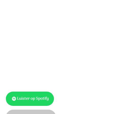
Ondanks mijn zonden staat uw liefde vast.
Dank U Heer,
voor wat U deed voor mij.
Nu mag ik leven heel dicht aan uw hart.
Zonder U was ik zwak;
waar kwam mijn hulp vandaan?
Maar in U vind ik kracht;
Heer, ik prijs Uw Naam.
Luister op Spotify