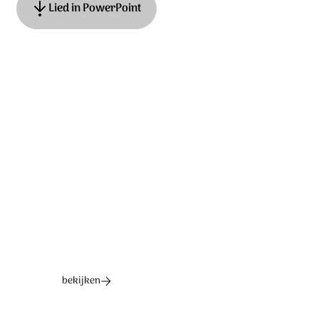
Lied in PowerPoint
Ook te vinden als
Hemelhoog 550
Tekst & muziek: Adrian Roest. © Stichting Sela Music
Ontdek het hele album
bekijken