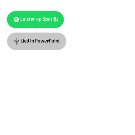
Luister op Spotify
Lied in PowerPoint
Tekst: Hans Maat, muziek: Maarten Pelgrim. © Unisong
Music Publishers t/a HGJB
Ontdek het hele album