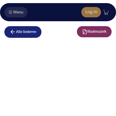
Log in
Menu
Bladmuziek
Alle liederen
De Naam van
onze God
Dag aan dag, op elk moment,
maakt God zich aan de mens bekend
als de Maker van ’t heelal,
die alles eens volmaken zal.