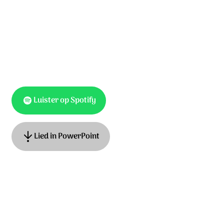
op het einde van de nacht.
Luister op Spotify
Lied in PowerPoint
Tekst: Hans Maat, muziek: Adrian Roest. © 2019
Stichting Sela Music