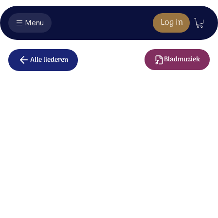
Log in
Menu
Bladmuziek
Alle liederen
Een toekomst
vol van hoop
In de nacht van strijd en zorgen
kijken wij naar U omhoog,
biddend om een nieuwe morgen,
om een toekomst vol van hoop.