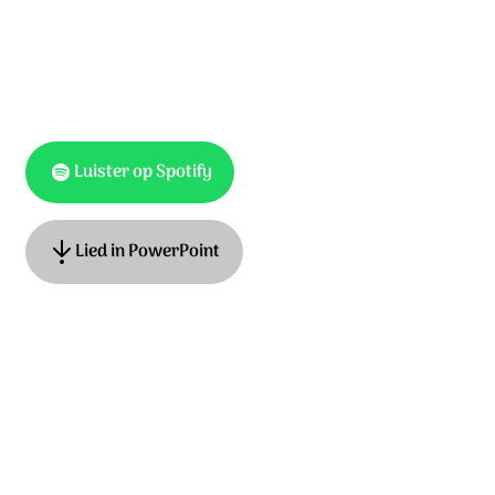
Luister op Spotify
Lied in PowerPoint
Tekst: Harold ten Cate, muziek: Frans Korpershoek, Peter
Dijkstra. © 2021 Stichting Sela Music
Ontdek het hele album