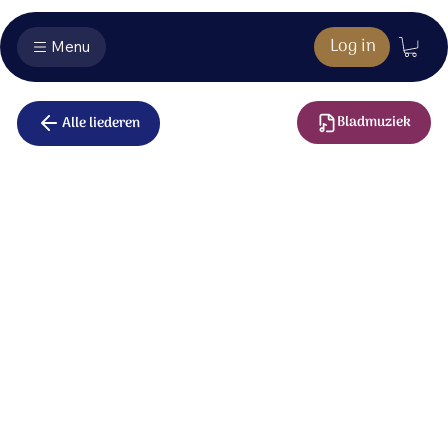
Log in
Menu
Bladmuziek
Alle liederen
Eindelijk hier
Wachtende woorden worden vervuld.
Wat zieners zagen, wordt nu onthuld.
Wees blij: de nieuwe tijd begint.
Wachtende harten vatten weer moed,
worden weer zacht en warm in zijn gloed.
Wees blij: Hij straalt, het levend licht.