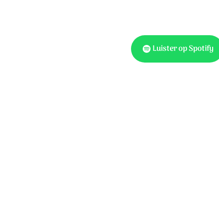
en.
agen.
Luister op Spotify
Traditional.