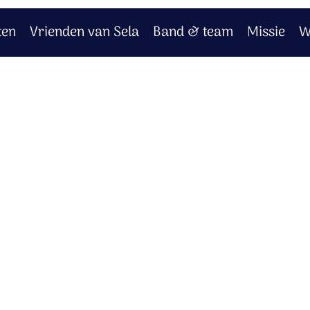
ten
Vrienden van Sela
Band & team
Missie
W