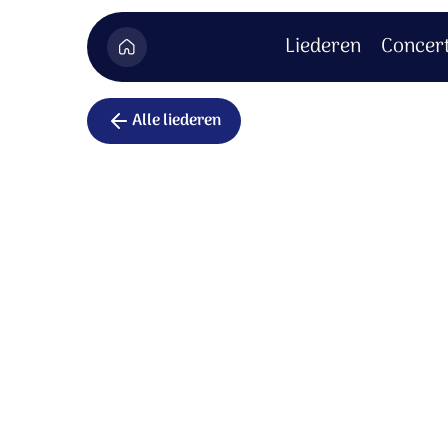
Liederen
Concer
Alle liederen
Ere zij God
Ere zij God, ere zij God.
In den hoge, in den hoge, in den hoge.
Vrede op aarde, vrede op aarde.
In de mensen een welbehagen.
Vrede op aarde, vrede op aarde.
Vrede op aarde, vrede op aarde.