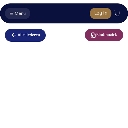
Log in
Menu
Bladmuziek
Alle liederen
Gebed om
zegen
Zegen mij op de weg die ik moet gaan.
Zegen mij op de plek waar ik zal staan.
Zegen mij in alles, wat U van mij verlangt.
O God, zegen mij alle dagen lang!