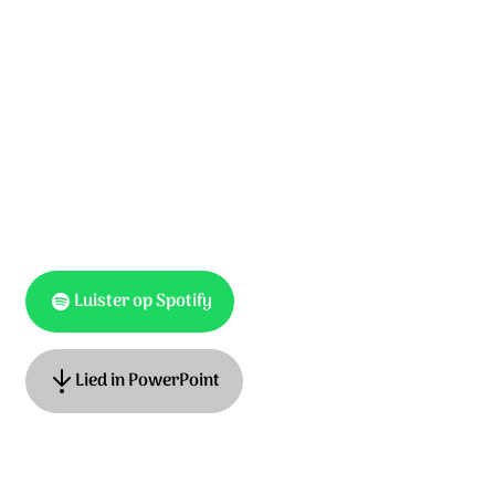
Met een hart vol vrede,
zijn wij zegenend nabij.
Van uw liefde delend,
waarin wij zelf tot bron van zegen zijn.
Luister op Spotify
Lied in PowerPoint
Ook te vinden als
Opwekking 710