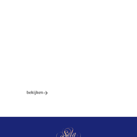
Tekst: Hans Maat. Muziek: Gerrit A. Dekker. © 2005
Unisong Music Publishers t/a HGJB Music
Ontdek het hele album
bekijken