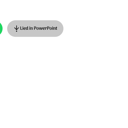
Lied in PowerPoint
uziek: Niek Smelt. © Stichting Sela Music