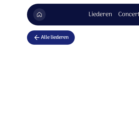
Liederen
Concer
Alle liederen
Geef ons v
Geef ons vrede.
God, geef vrede
en vervul uw droom.
Laat uw nieuwe aarde
bloeien als een gaarde,
boordevol sjaloom.