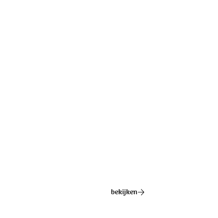
Laat de vreugde groeien.
Laat de bergen bloeien,
velden vol sjaloom.
Ontdek het hele album
bekijken