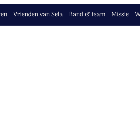
ten
Vrienden van Sela
Band & team
Missie
W
rede