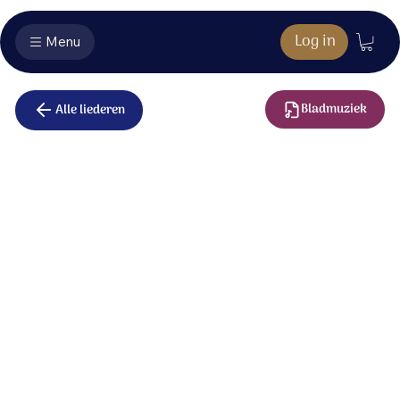
Log in
Menu
Bladmuziek
Alle liederen
Gehuld in de
stilte
Gehuld in de stilte van een simpele stal,
in het hooi van een kribbe, slaapt de Heer van ‘t heelal.
De engelen zingen en hun lied vult ons hart.
Er is vrede op aarde; er is licht in de nacht.