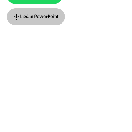
Lied in PowerPoint
Oorspronkelijke titel: Away in a manger, Nederlandse
tekst: Roeland Smith muziek: traditional. © 2021
Stichting Sela Music
Ontdek het hele album