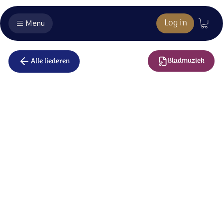
Log in
Menu
Bladmuziek
Alle liederen
God van leven
Wat is mijn diepste hoop en troost?
Dat U mij redt, zelfs van de dood.
Of ik nu leef of sterf, ik ben
Uw eigendom, door U gekend.
Wat stof is zal tot stof vergaan,
maar met U mag ik verder gaan.