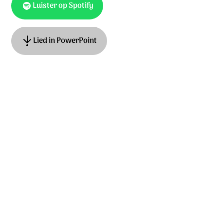
Luister op Spotify
Lied in PowerPoint
Tekst: Hans Maat, muziek: Kinga Bán, James MacMillan,
Adrian Roest © 2018 Stichting Sela Music
Ontdek het hele album