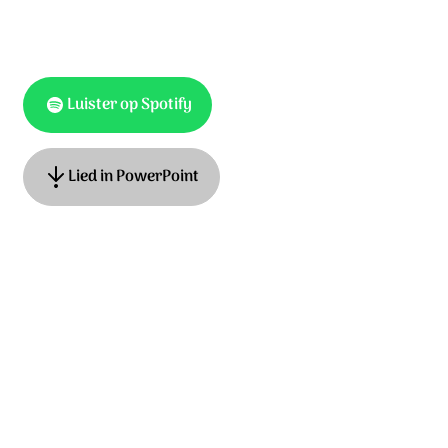
Luister op Spotify
Lied in PowerPoint
Tekst: Hans Maat, muziek: Kinga Ban. © Stichting Sela
Music
Ontdek het hele album