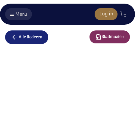
Log in
Menu
Bladmuziek
Alle liederen
God zal om
ons juichen
God, de grote God komt in ons midden staan.
God komt heel dichtbij ons en Hij kijkt ons aan.
God ziet onze schuld, maar is in ons verblijd;
zwijgt in grote liefde, liefde die bevrijdt.