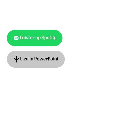
Luister op Spotify
Lied in PowerPoint
Tekst: Matthijn Buwalda, Adrian Roest muziek: Matthijn
Buwalda, Adrian Roest © 2016 Stichting Sela Music
Ontdek het hele album