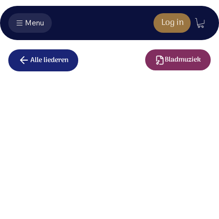
Log in
Menu
Bladmuziek
Alle liederen
God zal voor
ons zorgen
Voor de wezen is Hij een vader,
voor de weduwe een hoofd van het gezin.
Wie eenzaam is, neemt Hij op in zijn huis.
Wie verdwaald is onderweg, brengt Hij weer thuis.