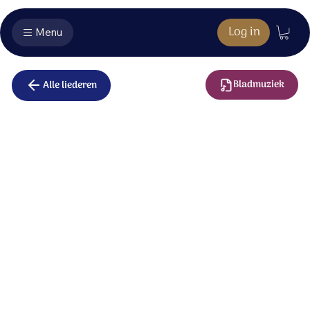
Log in
Menu
Bladmuziek
Alle liederen
Hard geslagen
vastgenageld
Hard geslagen, vastgenageld;
zie Hem, stervend aan een kruis.
Hij, die onze straf wil dragen,
door zijn eigen volk verguisd.