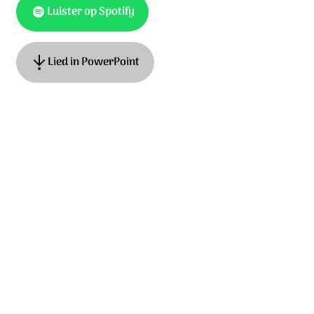
Luister op Spotify
Lied in PowerPoint
Oorspronkelijke titel: Stricken, smitten, and afflicted.
Tekst: Thomas Kelly (1804), D.P. Muziek: Geistlicher
Volkslieder (1850). Nederlandse tekst: Harold ten Cate
Ontdek het hele album