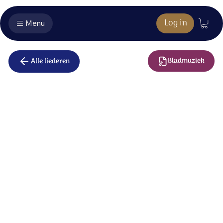
Log in
Menu
Bladmuziek
Alle liederen
Heel uw
koninkrijk
Heel uw koninkrijk,
is Gods werkelijkheid.
ligt dichtbij,
is niet vergezocht.