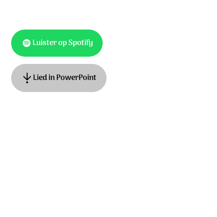
Luister op Spotify
Lied in PowerPoint
Ook te vinden als
Hemelhoog 701
Tekst: Hans Maat, muziek: Elbert & Niek Smelt, Tobias
Plansoen. © Stichting Sela Music
Ontdek het hele album