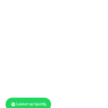
Niets houd ik voor U geheim;
wil in alles van U zijn.
Heel mijn leven is van U.
Jezus, mijn redder, U bent al mijn liefde waard.
Geef mij uw vrede, die mijn hart bij U bewaart.
Hier ben ik, hier ben ik Heer,
met al wat ik U kan geven.
Mijn hart Heer, is nu van U.
Heel mijn hart is van U alleen.
Luister op Spotify