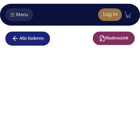
Log in
Menu
Bladmuziek
Alle liederen
Hier ben ik
Heer
Als een levend offer Heer,
breng ik al mijn eigen eer,
leg mijn eigenliefde neer,
voor U Jezus.