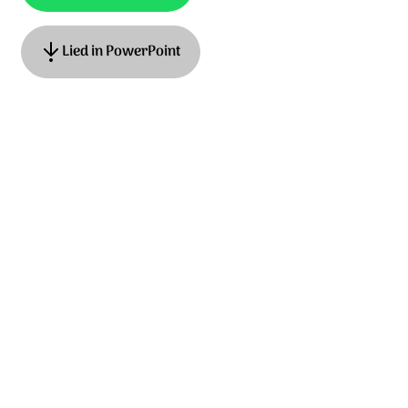
Lied in PowerPoint
Ook te vinden als
Hemelhoog 301
Tekst: Hans Maat, Frans Korpershoek muziek: Frans
Korpershoek, Anneke van Dijk-Quist, Adrian Roest ©
2014 Stichting Sela Music
Ontdek het hele album