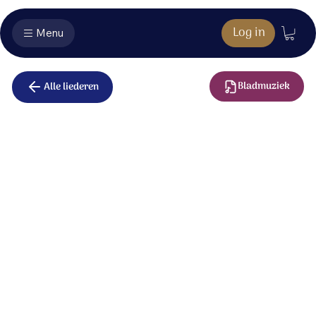
Log in
Menu
Bladmuziek
Alle liederen
Hoe machtig is
uw naam
Heer, onze Heer, hoe machtig is uw Naam overal op
aarde.
Heer, onze Heer, hoe machtig is uw Naam overal op
aarde.