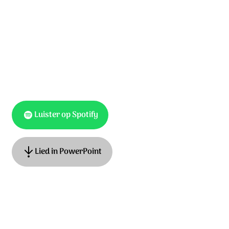
Luister op Spotify
Lied in PowerPoint
Tekstbewerking Psalm 8 NBV: Anneke Van Dijk-Quist
Muziek: Anneke Van Dijk-Quist & Adrian Roest