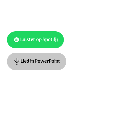
Luister op Spotify
Lied in PowerPoint
Tekst: Matthijn Buwalda, muziek: Peter Dijkstra. © 2019
Stichting Sela Music
Ontdek het hele album