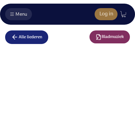
Log in
Menu
Bladmuziek
Alle liederen
In alles
Van de dag die ontwaakt aan de horizon,
tot het heldere licht van de middagzon.
Van de lucht die verkleurt als de avond komt,
tot het diepste van de nacht.
Van de winter die kou op de aarde brengt,
tot de lente die langzaam het licht verlengt.