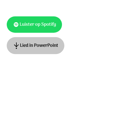
Luister op Spotify
Lied in PowerPoint
Ook te vinden als
Hemelhoog 681, Op Toonhoogte 381
Tekst: Hans Maat, muziek: James MacMillan en Adrian
Roest. © Stichting Sela Music
Ontdek het hele album