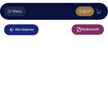
Log in
Menu
Bladmuziek
Alle liederen
In Jezus naam
In de nacht van ons bestaan,
een wereld ver bij God vandaan,
delen wij zijn liefde uit,
door de kracht van Jezus’ kruis.
Stervend als het goede graan,
doen wij wat Jezus heeft gedaan:
trekken heel de wereld door,