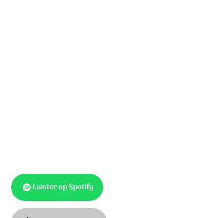
in ons hart geboren.
Maak ons uw voeten.
Maak ons uw handen.
Laat ons leven een teken van uw liefde zijn.
Maak ons uw oren.
Maak ons uw lippen.
Laat ons leven een teken van uw liefde zijn.
Luister op Spotify