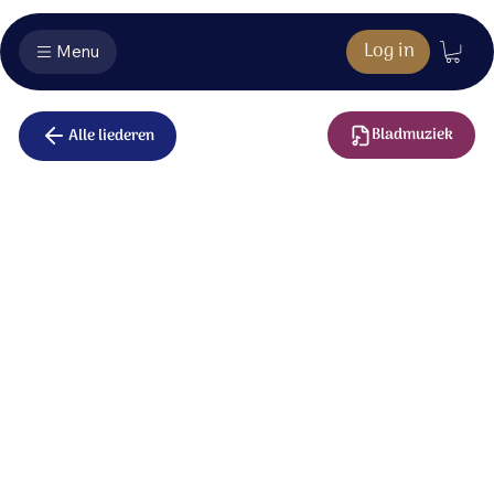
Log in
Menu
Bladmuziek
Alle liederen
In ons hart
geboren
Jezus, word vandaag en elke dag
in ons hart geboren;
God dichtbij als nooit tevoren.
O, Jezus, word vandaag en elke dag opnieuw