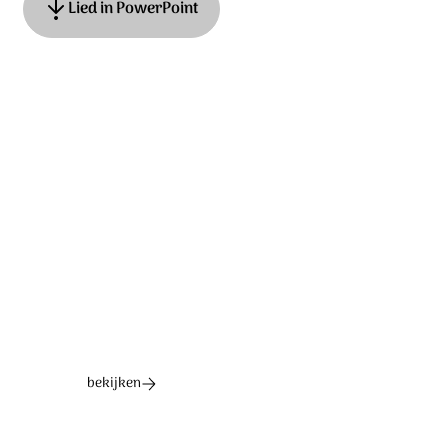
Lied in PowerPoint
Tekst: Roeland Smith, muziek: Adrian Roest. © 2021
Stichting Sela Music
Ontdek het hele album
bekijken