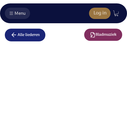
Log in
Menu
Bladmuziek
Alle liederen
Klein Gloria
(Gloria Patri)
Gloria Patri et Filio et Spiritui Sancto.
Sicut erat in principio, et nunc et semper
et in saecula saeculorum .
Amen