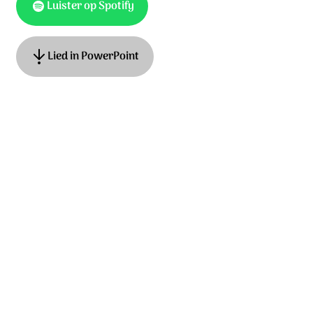
Luister op Spotify
Lied in PowerPoint
Ook te vinden als
Hemelhoog 482
Tekst: Hans Maat, muziek: Adrian Roest. © Stichting Sela
Music
Ontdek het hele album