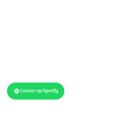
Kyrie, kyrie,
kyrie eleison.
Kyrie, kyrie.
Heer, ontferm U over ons.
Luister op Spotify
Tekst & muziek: Lars Gerfen. © Stichting Sela Music