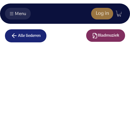
Log in
Menu
Bladmuziek
Alle liederen
Kyrie Eleison
Heer, U weet
wat er binnen in ons leeft;
onze dromen, onze zorgen.
Voor U is niets verborgen.
Kyrie, kyrie,
kyrie eleison.