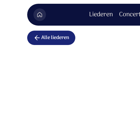
Liederen
Concer
Alle liederen
Liefste Jez
Vader van eeuwigheid,
vol van gerechtigheid,
open mijn hart voor wie Jezus is.
Jezus straalt als de zon,
Jezus stroomt als een bron
van leven waarin vreugde is.