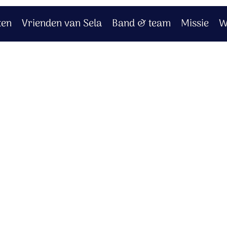
ten
Vrienden van Sela
Band & team
Missie
W
us