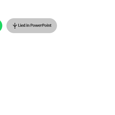
Lied in PowerPoint
k: Kruisvaardershymne. © Unisong Music