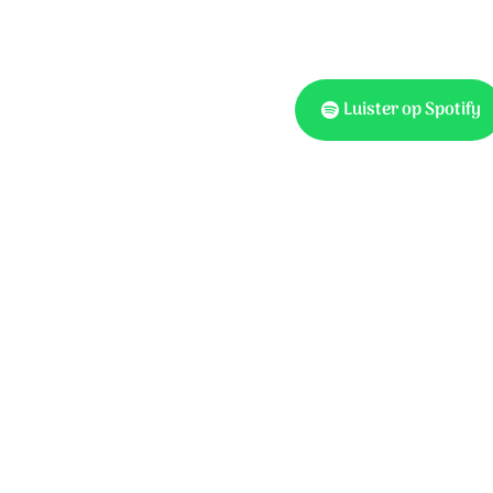
Luister op Spotify
Tekst: Hans Maat, muzie
Publishers t/a HGJB