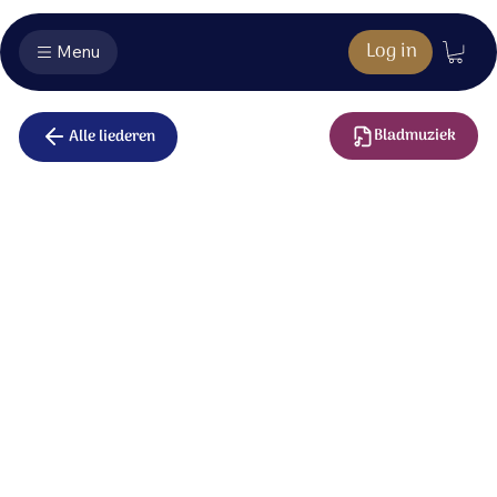
Log in
Menu
Bladmuziek
Alle liederen
Machtig
Strijder
Wij zijn ingelijfd
in Gods legermacht;
voeren heilig strijd
in zijn naam en kracht.