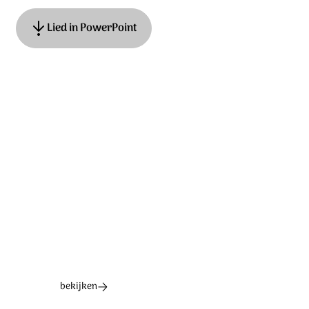
Lied in PowerPoint
Tekst: Hans Maat, muziek: Niek & Elbert Smelt. ©
Stichting Sela Music
Ontdek het hele album
bekijken