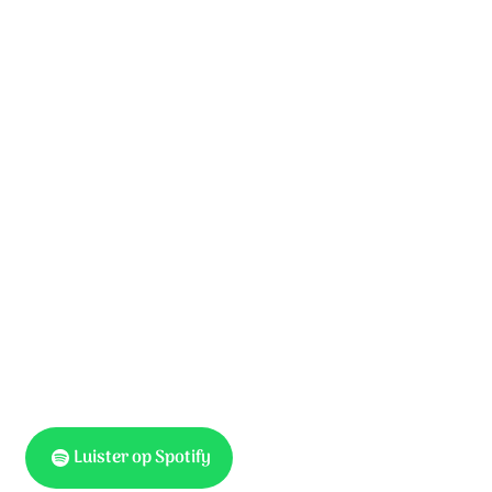
God is een groot en machtig Strijder;
vecht met ware heldenmoed;
trekt een groot en machtig zwaard,
waarvoor de vijand vluchten moet.
Wij staan opgesteld
voor Gods eretroon;
roemen Gods grote Held;
delen zijn gloriekroon.
Luister op Spotify