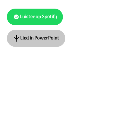
Luister op Spotify
Lied in PowerPoint
Tekst en muziek: Peter Dijkstra © 2018 Stichting Sela
Music
Ontdek het hele album