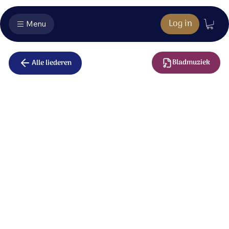
Log in
Menu
Bladmuziek
Alle liederen
Met één hart
en stem
Zing mee, zing nu samen voor God,
want Hij is goed en trouw aan Zijn kerk.
Vier mee, vier de liefde van God,
want in Zijn naam staan wij samen sterk.