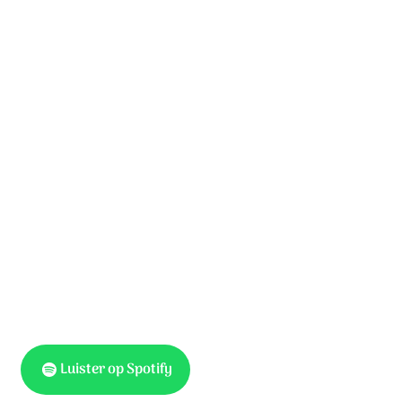
Als U niet heelt, mijn lijden deelt,
hoe zou ik dan nog hopen?
Maar God, ik ben door U gekend;
U bent met mij bewogen.
Mijn God, U weet wat mij ontbreekt,
al wat mij kan benauwen.
Uw Geest brengt rust, maakt mij bewust,
leert mij op U vertrouwen.
Luister op Spotify