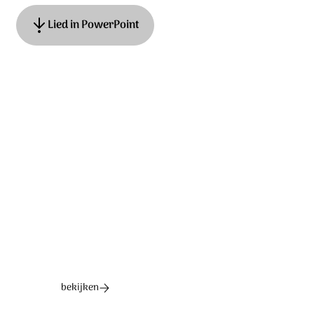
Lied in PowerPoint
Tekst: Hans Maat, muziek: James MacMillan. © 2019
Stichting Sela Music
Ontdek het hele album
bekijken