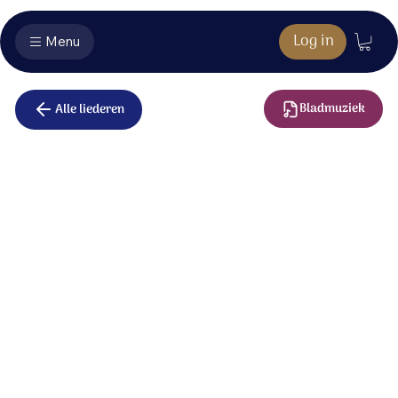
Log in
Menu
Bladmuziek
Alle liederen
Met U alleen
U bent mijn God, U kent mijn dorst.
U bent mijn diep verlangen.
Als U niet spreekt, door Woord en Geest,
hoe zou ik U ontvangen?
Hoor mijn gebed, o God die redt:
met U alleen wil ik nog leven.