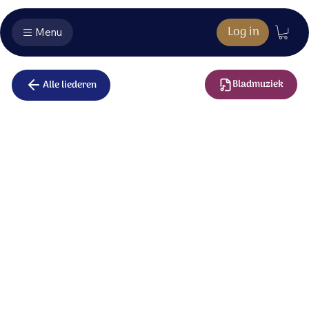
Log in
Menu
Bladmuziek
Alle liederen
Mijn Herder
De Heer is mijn Herder,
het ontbreekt mij aan niets.
Hij omringt mij met zijn liefde.
De Heer is mijn Herder,
het ontbreekt mij aan niets.
Hij laat mij rusten in zijn nabijheid.