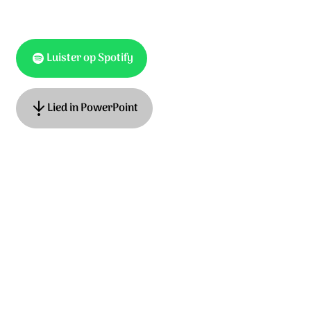
Luister op Spotify
Lied in PowerPoint
Ook te vinden als
Hemelhoog 11, Op Toonhoogte 8
Tekst en muziek: Anneke van Dijk-Quist. © 2013 Stichting
Sela Music
Ontdek het hele album