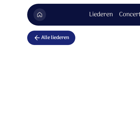
Liederen
Concer
Alle liederen
Preludium
Instrumentaal