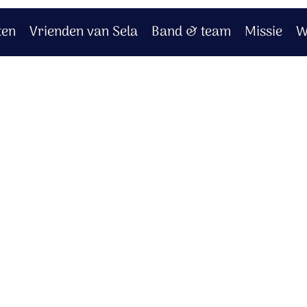
ten
Vrienden van Sela
Band & team
Missie
W