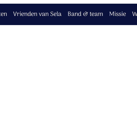
ten
Vrienden van Sela
Band & team
Missie
W
 wij