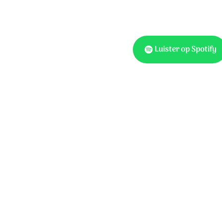
Luister op Spotify
Tekst en muziek: Peter Di
Music