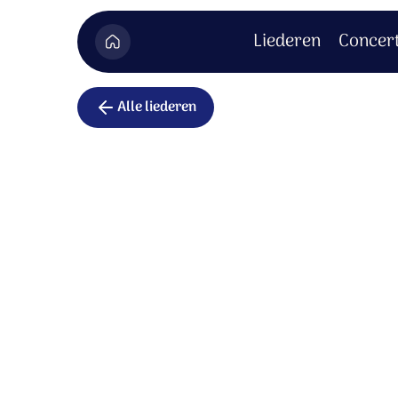
Liederen
Concer
Alle liederen
Samen eten
Wij nemen aan de tafel plaats
met ieder die gelooft.
U maakt dat wij één lichaam zijn
met Jezus als ons hoofd.
Hier deelt U ons vrijgevig uit;