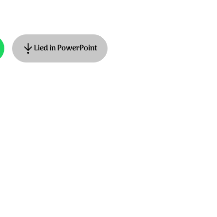
Lied in PowerPoint
jkstra, Adrian Roest © 2018 Stichting Sela