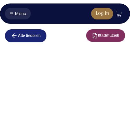
Log in
Menu
Bladmuziek
Alle liederen
U bent
aanwezig
U bent aanwezig in stormen of stilte.
De schepping toont uw macht.
U bent aanwezig waar zon is of regen.
Uw licht schijnt in de nacht.