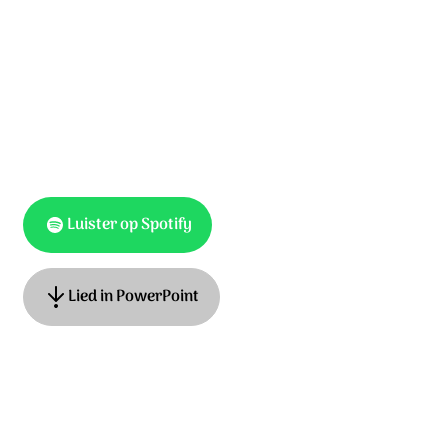
U bent aanwezig, vandaag en ook morgen.
Uw plan staat eeuwig vast.
Luister op Spotify
Lied in PowerPoint
tekst: Anneke van Dijk-Quist muziek: Anneke van Dijk-
Quist © 2016 Stichting Sela Music