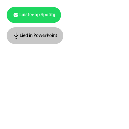
Luister op Spotify
Lied in PowerPoint
Tekst: traditional, muziek: James MacMillan. © 2019
Stichting Sela Music
Ontdek het hele album