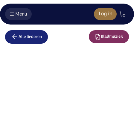
Log in
Menu
Bladmuziek
Alle liederen
Ubi caritas
Ubi caritas et amor,
Deus ibi est.