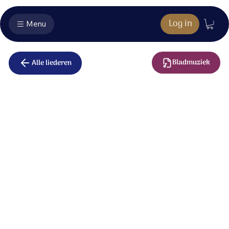
Log in
Menu
Bladmuziek
Alle liederen
Voorbedelied
Heer, doe meer dan wij kunnen bidden.
Heer, doe meer dan wij kunnen denken.
Laat uw kracht zien.
Laat uw liefde merken.