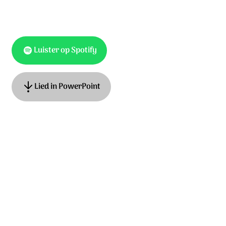
Luister op Spotify
Lied in PowerPoint
Tekst: Roeland Smith, muziek: Anneke van Dijk-Quist,
Adrian Roest. © 2019 Stichting Sela Music
Ontdek het hele album