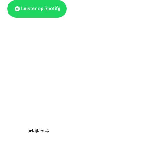
Luister op Spotify
Muziek: Niek & Elbert Smelt, Tobias Plansoen. ©
Stichting Sela Music
Ontdek het hele album
bekijken