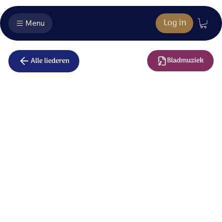
Log in
Menu
Bladmuziek
Alle liederen
Vreugdevuur
Instrumentaal