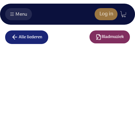
Log in
Menu
Bladmuziek
Alle liederen
Vul ons met
uw liefde
Achter onze schone schijn,
waar we broos en kwetsbaar zijn,
schuilt de leegte van ons hart,
waar alleen uw liefde past.