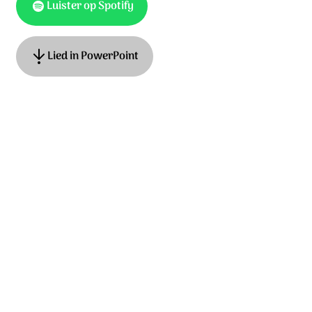
Luister op Spotify
Lied in PowerPoint
Tekst: Peter Dijkstra, muziek: Peter Dijkstra, Adrian
Roest. © 2019 Stichting Sela Music
Ontdek het hele album