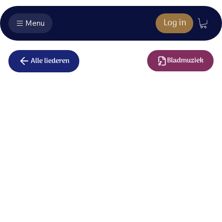
Log in
Menu
Bladmuziek
Alle liederen
We gedenken
We eten van het brood.
U werd voor ons gebroken.
We drinken van de wijn.
Uw bloed voor ons vergoten.
We gedenken uw lijden;
gedenken uw sterven.