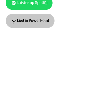
Luister op Spotify
Lied in PowerPoint
Tekst en muziek: Mirjam Kerkhof-de Jager
© 2026 Stichting Sela Music
Ontdek het hele album