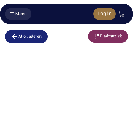
Log in
Menu
Bladmuziek
Alle liederen
Welzalig de
man
Welzalig de man die niet wandelt,
in de raad der goddelozen.
Die niet staat op de weg der zondaars,
noch zit in de kring der spotters,