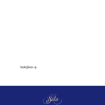
Tekst: Psalm 1:1-3 (NBG '51). © Opwekkingslectuur /
Continental Sound
Ontdek het hele album
bekijken