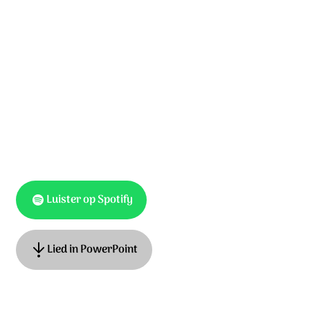
maar aan des Heren wet zijn welgevallen heeft.
En diens wet overpeinst bij dag en bij nacht.
Want hij is als een boom, geplant aan waterstromen.
Die zijn vrucht geeft, op tijd,
welks loof niet verwelkt, alles gelukt.
Luister op Spotify
Lied in PowerPoint