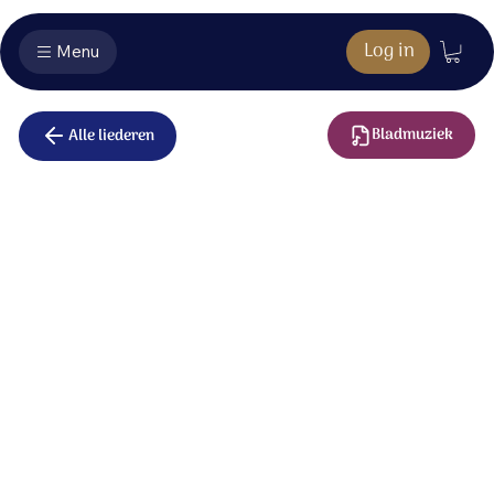
Log in
Menu
Bladmuziek
Alle liederen
Wiegelied
Instrumentaal