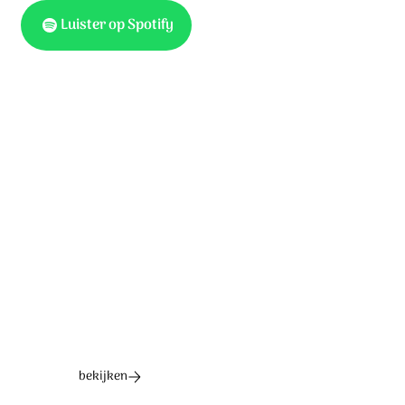
Luister op Spotify
Tekst: instrumental, muziek: Tobias Plansoen. © 2021
Stichting Sela Music
Ontdek het hele album
bekijken