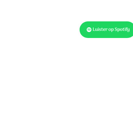
Luister op Spotify
Tekst: Hans Maat, muziek
Publishers t/a HGJB