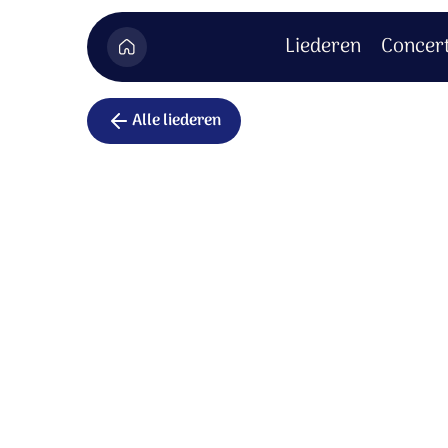
Liederen
Concer
Alle liederen
Wij verhog
naam
De HEER woont in een stralend licht,
waar wij niet kunnen komen.
Wie zijn wij dat U zich tot ons richt,