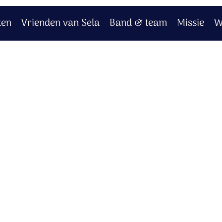
ten
Vrienden van Sela
Band & team
Missie
W
en uw