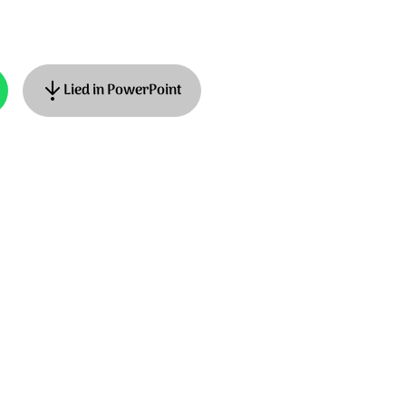
Lied in PowerPoint
: Gerrit Dekker. © Unisong Music