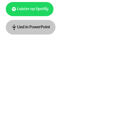
Luister op Spotify
Lied in PowerPoint
Tekst: Anneke van Dijk-Quist muziek: Anneke van Dijk-
Quist © 2016 Stichting Sela Music
Ontdek het hele album