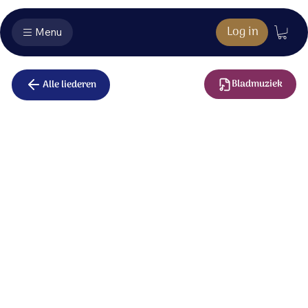
Log in
Menu
Bladmuziek
Alle liederen
Wonderlijk
U heeft mij al gezien, mijn vormeloos begin,
toen ik in het geheim gemaakt werd.
U, die alles weet van mij, nog voordat ik bestond.
U schreef het in uw boek;
U kent mij.
Wonderlijk, zoals U mij kent.