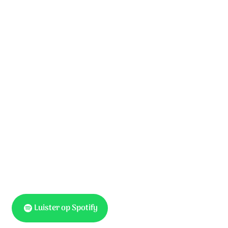
Hier in Gods gemeente
leggen wij op jou Zijn naam,
geven wij je terug aan Hem,
die jou heeft doen bestaan.
In het volste Godsvertrouwen
zegenen wij jou.
Hij zal met je meegaan
alle dagen; Hij is trouw.
Luister op Spotify