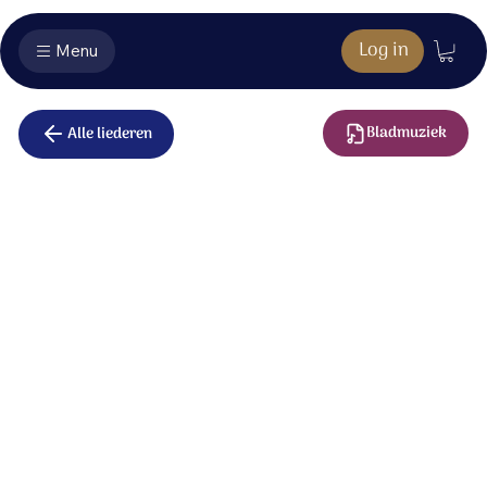
Log in
Menu
Bladmuziek
Alle liederen
Zegen voor de
kinderen
God geeft leven, kwetsbaar leven
naar Zijn beeld gevormd.
Hij bedacht jou en Hij heeft je
toevertrouwd aan ons.