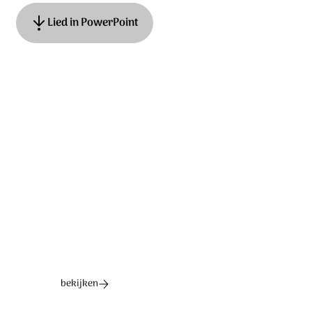
Lied in PowerPoint
Tekst en muziek: Matthijn Buwalda, Henk Pool, Adrian
Roest © 2018 Stichting Sela Music / Denham publishing
Ontdek het hele album
bekijken