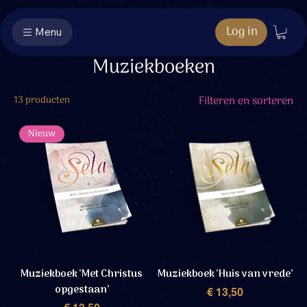
Log in
Menu
Muziekboeken
13 producten
Filteren en sorteren
Nieuw
Muziekboek ‘Met Christus
Muziekboek ‘Huis van vrede’
opgestaan’
Prijs
€ 13,50