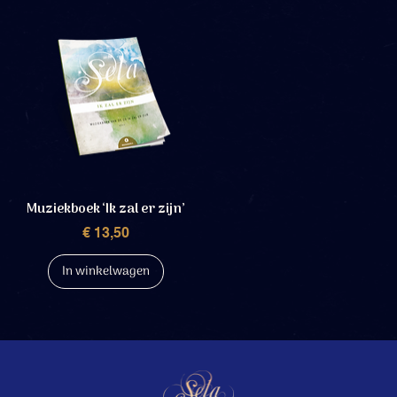
Muziekboek ‘Ik zal er zijn’
Prijs
€ 13,50
In winkelwagen