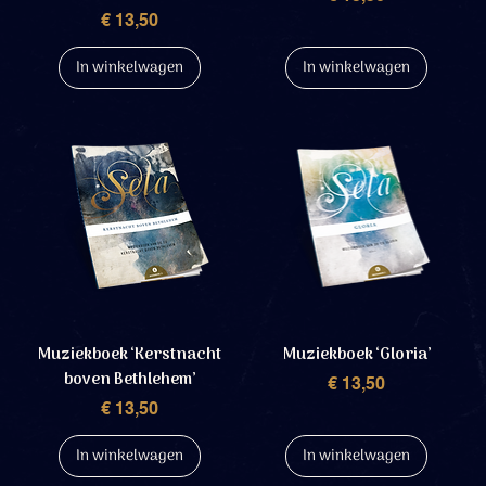
Prijs
€ 13,50
In winkelwagen
In winkelwagen
Muziekboek ‘Kerstnacht
Muziekboek ‘Gloria’
boven Bethlehem’
Prijs
€ 13,50
Prijs
€ 13,50
In winkelwagen
In winkelwagen