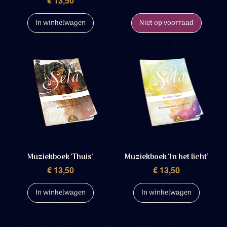
Prijs
€ 13,50
In winkelwagen
Niet op voorraad
Muziekboek ‘Thuis’
Muziekboek ‘In het licht’
Prijs
Prijs
€ 13,50
€ 13,50
In winkelwagen
In winkelwagen