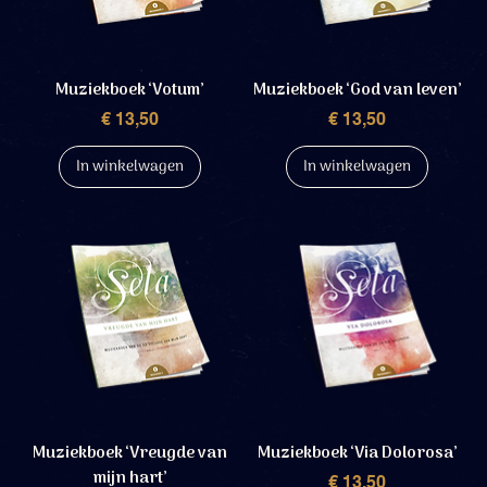
Muziekboek ‘Votum’
Muziekboek ‘God van leven’
Prijs
Prijs
€ 13,50
€ 13,50
In winkelwagen
In winkelwagen
Muziekboek ‘Vreugde van
Muziekboek ‘Via Dolorosa’
mijn hart’
Prijs
€ 13,50